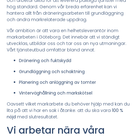
och arbetar alltid för att leverera pålitliga tjänster med
hög standard. Genom vår breda erfarenhet kan vi
hantera allt från dräneringsarbeten till grundläggning
och andra markrelaterade uppdrag.
Vår ambition är att vara en helhetsleverantör inom
markarbeten i Göteborg. Det innebär att vi ständigt
utvecklas, utbildar oss och tar oss an nya utmaningar.
Vårt tjänsteutbud omfattar bland annat:
Dränering och fuktskydd
Grundläggning och schaktning
Planering och anläggning av tomter
Vinterväghållning och markskötsel
Oavsett vilket markarbete du behöver hjälp med kan du
lita på att vi har en sak i åtanke: att du ska vara
100 %
nöjd
med slutresultatet.
Vi arbetar nära våra